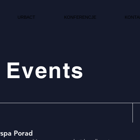
URBACT
KONFERENCJE
KONTA
 Events
yspa Porad